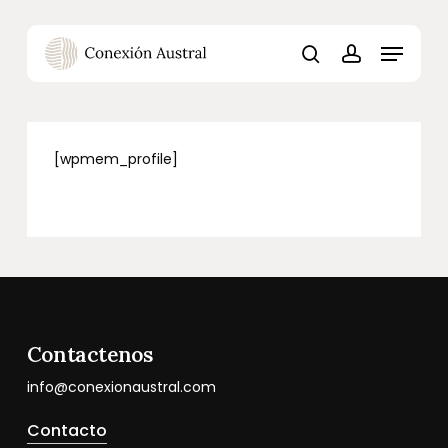
Skip
Menu
to
Menu
main
content
search
account
[wpmem_profile]
Contactenos
info@conexionaustral.com
Contacto