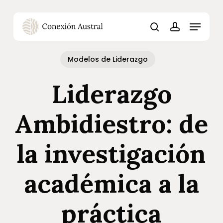
Skip
Menu
to
Menu
main
content
search
account
Modelos de Liderazgo
Liderazgo
Ambidiestro: de
la investigación
académica a la
práctica