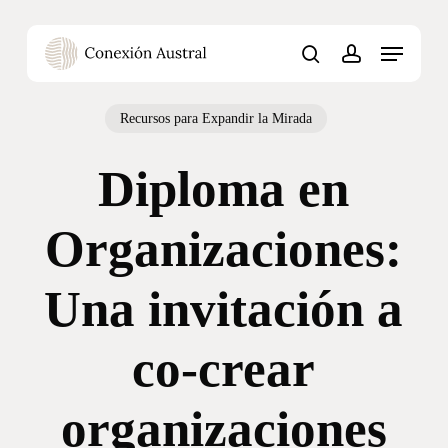
Skip
Menu
to
Menu
main
content
search
account
Recursos para Expandir la Mirada
Diploma en
Organizaciones:
Una invitación a
co-crear
organizaciones