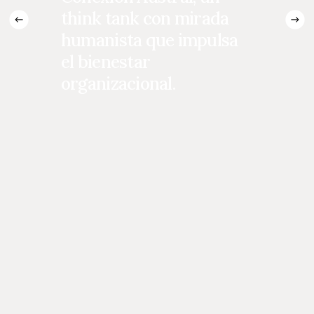
think tank con mirada
humanista que impulsa
el bienestar
organizacional.