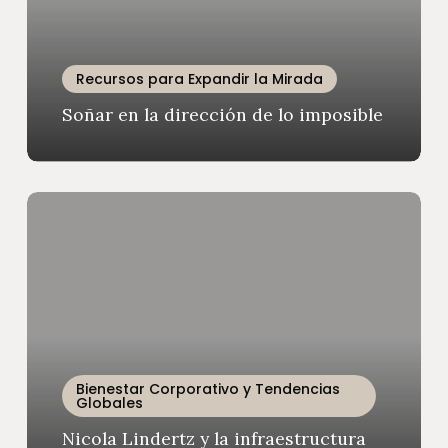
Recursos para Expandir la Mirada
Soñar en la dirección de lo imposible
Nicola
Lindertz
y
la
infraestructura
de
la
felicidad
Bienestar Corporativo y Tendencias
Globales
Nicola Lindertz y la infraestructura