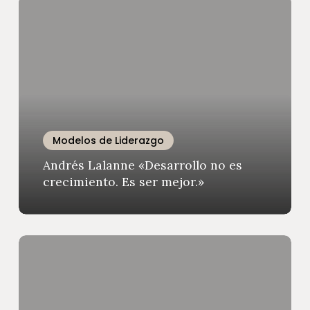
Andrés
Lalanne
«Desarrollo
no
es
crecimiento.
Es
ser
mejor.»
Modelos de Liderazgo
Andrés Lalanne «Desarrollo no es
crecimiento. Es ser mejor.»
Descargá
el
libro
Aprender
a