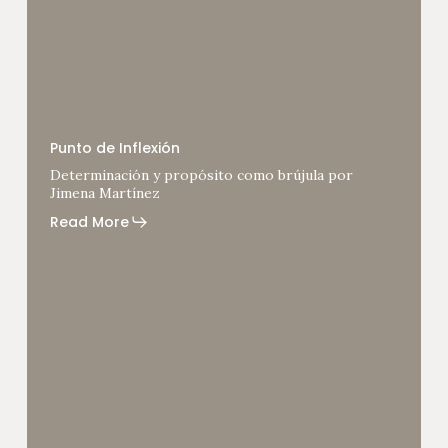
Determinación
y
Punto de Inflexión
propósito
Determinación y propósito como brújula por
como
Jimena Martínez
brújula
por
Read More
Jimena
Martínez
Aprender
a
liderar
por
Patrizia
Cocca