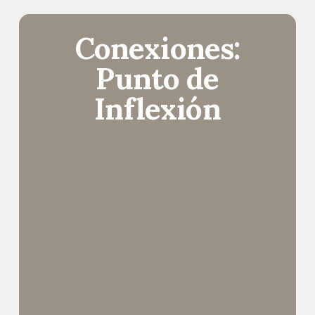
Conexiones:
Punto de
Inflexión
Determinación
y
propósito
como
brújula
por
Jimena
Martínez