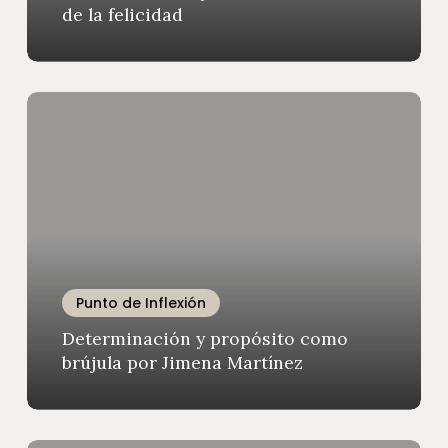
de la felicidad
Determinación
y
propósito
como
brújula
por
Jimena
Martínez
Punto de Inflexión
Determinación y propósito como
brújula por Jimena Martínez