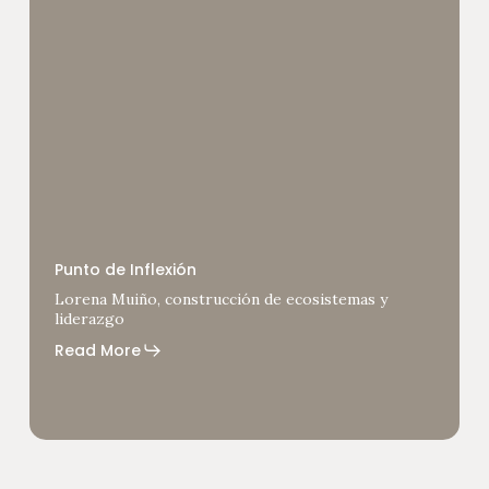
Lorena
Muiño,
Punto de Inflexión
construcción
Lorena Muiño, construcción de ecosistemas y
de
liderazgo
ecosistemas
y
Read More
liderazgo