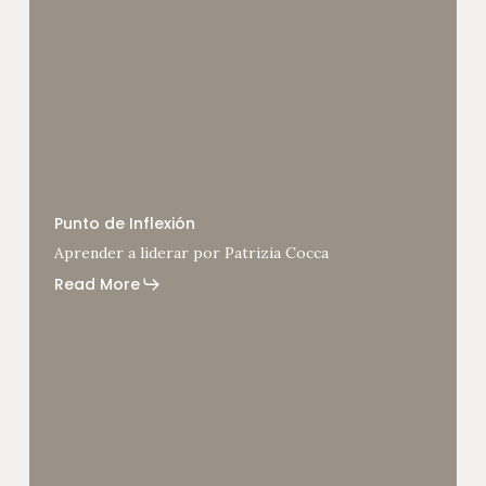
Aprender
a
Punto de Inflexión
liderar
Aprender a liderar por Patrizia Cocca
por
Patrizia
Read More
Cocca
Lorena
Muiño,
construcción
de
ecosistemas
y
liderazgo