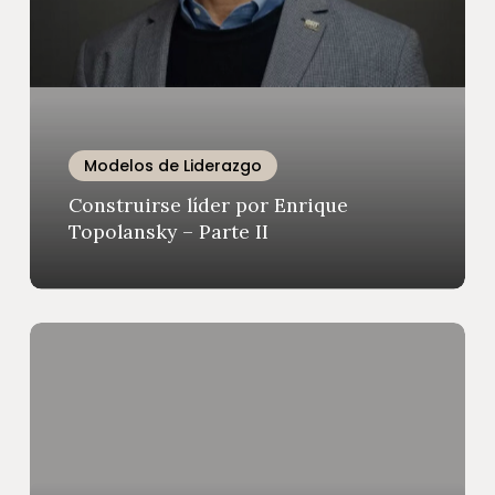
Enrique
Topolansky
–
Parte
II
Modelos de Liderazgo
Construirse líder por Enrique
Topolansky – Parte II
Soñar
en
la
dirección
de
lo
imposible