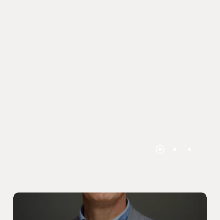
Construirse
líder
por